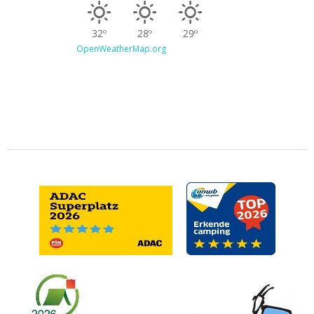
32º
28º
29º
OpenWeatherMap.org