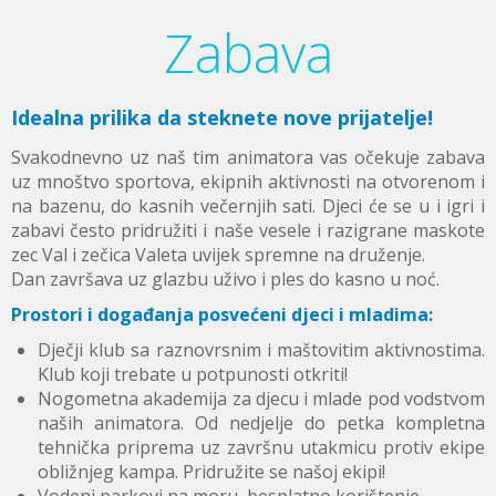
Zabava
Idealna prilika da steknete nove prijatelje!
Svakodnevno uz naš tim animatora vas očekuje zabava
uz mnoštvo sportova, ekipnih aktivnosti na otvorenom i
na bazenu, do kasnih večernjih sati. Djeci će se u i igri i
zabavi često pridružiti i naše vesele i razigrane maskote
zec Val i zečica Valeta uvijek spremne na druženje.
Dan završava uz glazbu uživo i ples do kasno u noć.
Prostori i događanja posvećeni djeci i mladima
:
Dječji klub sa raznovrsnim i maštovitim aktivnostima.
Klub koji trebate u potpunosti otkriti!
Nogometna akademija za djecu i mlade pod vodstvom
naših animatora. Od nedjelje do petka kompletna
tehnička priprema uz završnu utakmicu protiv ekipe
obližnjeg kampa. Pridružite se našoj ekipi!
Vodeni parkovi na moru, besplatno korištenje