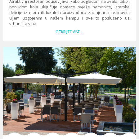
Atraktivni restoran oduševljava, kako pogledom na uvalu, tako i
ponudom koja uključuje domaće svježe namirnice, istarske
delicije iz mora ili lokalnih proizvođača začinjene maslinovim
uljem uzgojenim u našem kampu i sve to posluženo uz
vrhunska vina.
OTKRIJTE VIŠE …