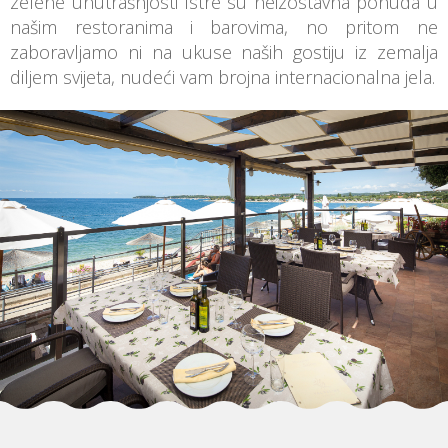
zelene unutrašnjosti Istre su neizostavna ponuda u
našim restoranima i barovima, no pritom ne
zaboravljamo ni na ukuse naših gostiju iz zemalja
diljem svijeta, nudeći vam brojna internacionalna jela.