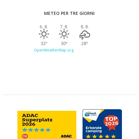
METEO PER TRE GIORNI
6. 8.
7. 8.
8. 8.
32º
30º
28º
OpenWeatherMap.org