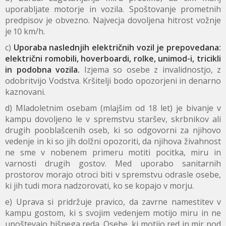
uporabljate motorje in vozila. Spoštovanje prometnih
predpisov je obvezno. Najvecja dovoljena hitrost vožnje
je 10 km/h.
c)
Uporaba naslednjih električnih vozil je prepovedana:
električni romobili, hoverboardi, rolke, unimod-i, tricikli
in podobna vozila.
Izjema so osebe z invalidnostjo, z
odobritvijo Vodstva. Kršitelji bodo opozorjeni in denarno
kaznovani.
d) Mladoletnim osebam (mlajšim od 18 let) je bivanje v
kampu dovoljeno le v spremstvu staršev, skrbnikov ali
drugih pooblašcenih oseb, ki so odgovorni za njihovo
vedenje in ki so jih dolžni opozoriti, da njihova živahnost
ne sme v nobenem primeru motiti pocitka, miru in
varnosti drugih gostov. Med uporabo sanitarnih
prostorov morajo otroci biti v spremstvu odrasle osebe,
ki jih tudi mora nadzorovati, ko se kopajo v morju.
e) Uprava si pridržuje pravico, da zavrne namestitev v
kampu gostom, ki s svojim vedenjem motijo miru in ne
upoštevajo hišnega reda. Osebe, ki motijo red in mir pod