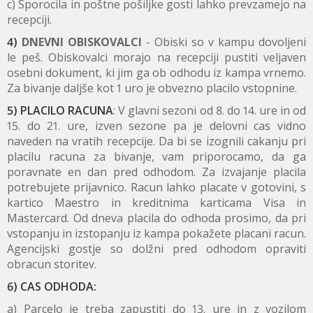
c) Sporocila in poštne pošiljke gosti lahko prevzamejo na
recepciji.
4)
DNEVNI OBISKOVALCI
- Obiski so v kampu dovoljeni
le peš. Obiskovalci morajo na recepciji pustiti veljaven
osebni dokument, ki jim ga ob odhodu iz kampa vrnemo.
Za bivanje daljše kot 1 uro je obvezno placilo vstopnine.
5) PLACILO RACUNA
: V glavni sezoni od 8. do 14. ure in od
15. do 21. ure, izven sezone pa je delovni cas vidno
naveden na vratih recepcije. Da bi se izognili cakanju pri
placilu racuna za bivanje, vam priporocamo, da ga
poravnate en dan pred odhodom. Za izvajanje placila
potrebujete prijavnico. Racun lahko placate v gotovini, s
kartico Maestro in kreditnima karticama Visa in
Mastercard. Od dneva placila do odhoda prosimo, da pri
vstopanju in izstopanju iz kampa pokažete placani racun.
Agencijski gostje so dolžni pred odhodom opraviti
obracun storitev.
6) CAS ODHODA:
a) Parcelo je treba zapustiti do 13. ure in z vozilom