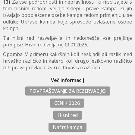
10)
Za vse podrobnosti in nepravilnosti, ki niso zajete s
tem hišnim redom, veljajo sklepi Uprave kampa, ki jih
izvajajo pooblašcene osebe kampa redom primjenjuju se
odluke Uprave kampa koje sprovode ovlaštene osobe
kampa.
Ta hišni red razveljavlja in nadomešča vse prejšnje
predpise. Hišni red velja od 01.01.2026.
Opomba: V primeru kakršnih koli neskladij ali razlik med
hrvaško različico in katero koli drugo jezikovno različico
teh pravil prevlada izvirna hrvaška različica.
Več informacij
POVPRAŠEVANJE ZA REZERVACIJO
CENIK 2026
Hišni red
Načrt kampa