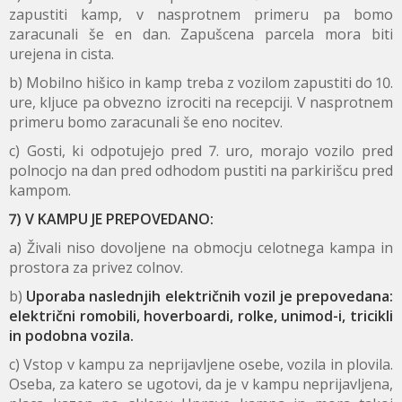
zapustiti kamp, v nasprotnem primeru pa bomo
zaracunali še en dan. Zapušcena parcela mora biti
urejena in cista.
b) Mobilno hišico in kamp treba z vozilom zapustiti do 10.
ure, kljuce pa obvezno izrociti na recepciji. V nasprotnem
primeru bomo zaracunali še eno nocitev.
c) Gosti, ki odpotujejo pred 7. uro, morajo vozilo pred
polnocjo na dan pred odhodom pustiti na parkirišcu pred
kampom.
7) V KAMPU JE PREPOVEDANO:
a) Živali niso dovoljene na obmocju celotnega kampa in
prostora za privez colnov.
b)
Uporaba naslednjih električnih vozil je prepovedana:
električni romobili, hoverboardi, rolke, unimod-i, tricikli
in podobna vozila.
c) Vstop v kampu za neprijavljene osebe, vozila in plovila.
Oseba, za katero se ugotovi, da je v kampu neprijavljena,