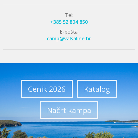
Tel:
+385 52 804 850
E-pošta:
camp@valsaline.hr
Cenik 2026
Katalog
Načrt kampa