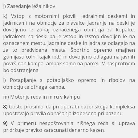
j) Zasedanje ležalnikov
k) Vstop z motornimi plovili, jadralnimi deskami in
jadrnicami na obmocje za plavalce. Jadranje na deski je
dovoljeno le zunaj oznacenega obmocja za kopalce,
jadralcem na deski pa je vstop in izstop dovoljen le na
oznacenem mestu. Jadralne deske in jadra se odlagajo na
za to predvidena mesta. Športno opremo (majhen
gumijasti coln, kajak ipd.) ni dovoljeno odlagati na javnih
površinah kampa, ampak samo na parceli. V nasprotnem
bo odstranjena
l) Potapljanje s potapljaško opremo in ribolov na
obmocju celotnega kampa.
m) Motenje reda in miru v kampu.
8)
Goste prosimo, da pri uporabi bazenskega kompleksa
upoštevajo pravila obnašanja izobešena pri bazenu.
9)
V primeru nespoštovanja hišnega reda si uprava
pridržuje pravico zaracunati denarno kazen.