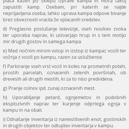
placa kazen po sklepu Uprave kampa in mora takoj
zapustiti kamp. Osebam, pri katerih se najde
neprijavljena oseba, lahko uprava kampa odpove bivanje
brez obveznosti vracila že vplacanih sredstev.
d) Preglasno poslušanje televizije, vseh nosilcev zvoka
ter uporaba naprav, ki ustvarjajo hrup in s tem motijo
mir drugih gostov in samega kampa.
e) Med nočnim mirom vstop in izstop iz kampaz vozili ter
vožnja z vozili po kampu, razen za uslužbence.
f) Parkiranje vseh vrst vozil in koles na prometnih poteh,
prostih parcelah, oznacenih zelenih površinah, ob
drevesih ali drugih mestih, ki za to niso predvidena.
g) Pranje colnov ipd. zunaj oznacenih mest.
h) Uporabljanje petard, ognjemetov in podobnih
eksplozivnih naprav ter kurjenje odprtega ognja v
kampu in na obali.
i) Odnašanje inventarja iz namestitvenih enot, gostinskih
in drugih objektov ter odtujitev inventarja v kampu.