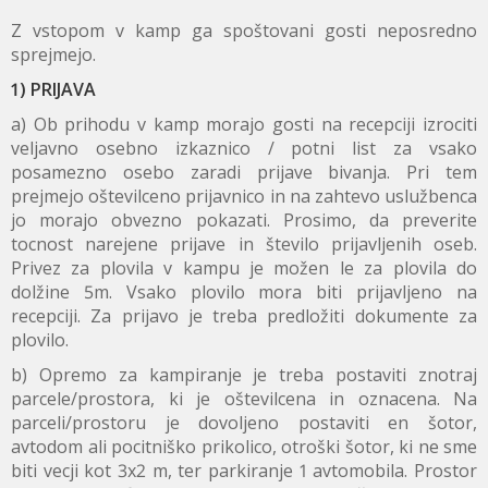
Z vstopom v kamp ga spoštovani gosti neposredno
sprejmejo.
1) PRIJAVA
a) Ob prihodu v kamp morajo gosti na recepciji izrociti
veljavno osebno izkaznico / potni list za vsako
posamezno osebo zaradi prijave bivanja. Pri tem
prejmejo oštevilceno prijavnico in na zahtevo uslužbenca
jo morajo obvezno pokazati. Prosimo, da preverite
tocnost narejene prijave in število prijavljenih oseb.
Privez za plovila v kampu je možen le za plovila do
dolžine 5m. Vsako plovilo mora biti prijavljeno na
recepciji. Za prijavo je treba predložiti dokumente za
plovilo.
b) Opremo za kampiranje je treba postaviti znotraj
parcele/prostora, ki je oštevilcena in oznacena. Na
parceli/prostoru je dovoljeno postaviti en šotor,
avtodom ali pocitniško prikolico, otroški šotor, ki ne sme
biti vecji kot 3x2 m, ter parkiranje 1 avtomobila. Prostor