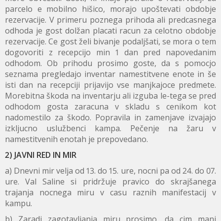
parcelo e mobilno hišico, morajo upoštevati obdobje
rezervacije. V primeru poznega prihoda ali predcasnega
odhoda je gost dolžan placati racun za celotno obdobje
rezervacije. Ce gost želi bivanje podaljšati, se mora o tem
dogovoriti z recepcijo min 1 dan pred napovedanim
odhodom. Ob prihodu prosimo goste, da s pomocjo
seznama pregledajo inventar namestitvene enote in še
isti dan na recepciji prijavijo vse manjkajoce predmete.
Morebitna škoda na inventarju ali izguba le-tega se pred
odhodom gosta zaracuna v skladu s cenikom kot
nadomestilo za škodo. Popravila in zamenjave izvajajo
izkljucno uslužbenci kampa. Pečenje na žaru v
namestitvenih enotah je prepovedano.
2) JAVNI RED IN MIR
a) Dnevni mir velja od 13. do 15. ure, nocni pa od 24. do 07.
ure. Val Saline si pridržuje pravico do skrajšanega
trajanja nocnega miru v casu raznih manifestacij v
kampu.
b) Zaradi zagotavljanja miru prosimo, da cim manj