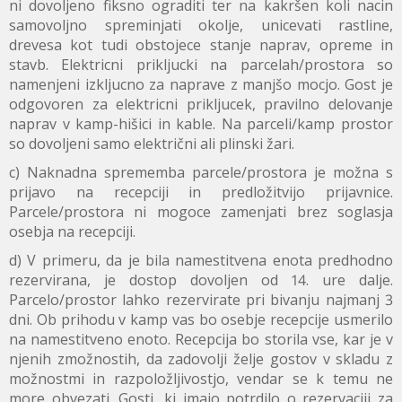
ni dovoljeno fiksno ograditi ter na kakršen koli nacin
samovoljno spreminjati okolje, unicevati rastline,
drevesa kot tudi obstojece stanje naprav, opreme in
stavb. Elektricni prikljucki na parcelah/prostora so
namenjeni izkljucno za naprave z manjšo mocjo. Gost je
odgovoren za elektricni prikljucek, pravilno delovanje
naprav v kamp-hišici in kable. Na parceli/kamp prostor
so dovoljeni samo električni ali plinski žari.
c) Naknadna sprememba parcele/prostora je možna s
prijavo na recepciji in predložitvijo prijavnice.
Parcele/prostora ni mogoce zamenjati brez soglasja
osebja na recepciji.
d) V primeru, da je bila namestitvena enota predhodno
rezervirana, je dostop dovoljen od 14. ure dalje.
Parcelo/prostor lahko rezervirate pri bivanju najmanj 3
dni. Ob prihodu v kamp vas bo osebje recepcije usmerilo
na namestitveno enoto. Recepcija bo storila vse, kar je v
njenih zmožnostih, da zadovolji želje gostov v skladu z
možnostmi in razpoložljivostjo, vendar se k temu ne
more obvezati. Gosti, ki imajo potrdilo o rezervaciji za