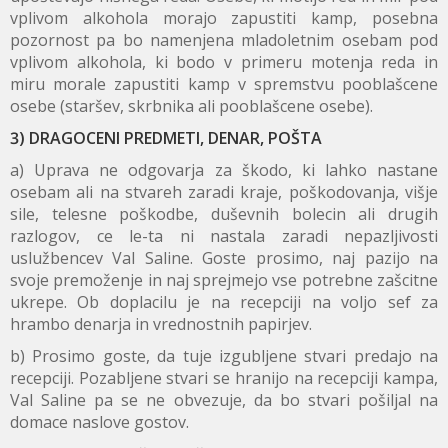
vplivom alkohola morajo zapustiti kamp, posebna
pozornost pa bo namenjena mladoletnim osebam pod
vplivom alkohola, ki bodo v primeru motenja reda in
miru morale zapustiti kamp v spremstvu pooblašcene
osebe (staršev, skrbnika ali pooblašcene osebe).
3) DRAGOCENI PREDMETI, DENAR, POŠTA
a) Uprava ne odgovarja za škodo, ki lahko nastane
osebam ali na stvareh zaradi kraje, poškodovanja, višje
sile, telesne poškodbe, duševnih bolecin ali drugih
razlogov, ce le-ta ni nastala zaradi nepazljivosti
uslužbencev Val Saline. Goste prosimo, naj pazijo na
svoje premoženje in naj sprejmejo vse potrebne zašcitne
ukrepe. Ob doplacilu je na recepciji na voljo sef za
hrambo denarja in vrednostnih papirjev.
b) Prosimo goste, da tuje izgubljene stvari predajo na
recepciji. Pozabljene stvari se hranijo na recepciji kampa,
Val Saline pa se ne obvezuje, da bo stvari pošiljal na
domace naslove gostov.