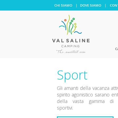
CHI SIAMO
DOVE SIAMO
CON
C
Sport
Gli amanti della vacanza att
spirito agonistico sarano ent
della vasta gamma di 
sportivi.