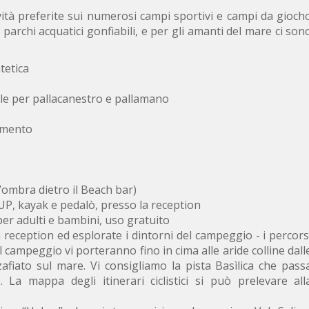
ività preferite sui numerosi campi sportivi e campi da gioch
archi acquatici gonfiabili, e per gli amanti del mare ci son
tetica
le per pallacanestro e pallamano
gamento
l’ombra dietro il Beach bar)
SUP, kayak e pedalò, presso la reception
per adulti e bambini, uso gratuito
a reception ed esplorate i dintorni del campeggio - i percors
del campeggio vi porteranno fino in cima alle aride colline dall
afiato sul mare. Vi consigliamo la pista Basìlica che pass
 La mappa degli itinerari ciclistici si può prelevare all