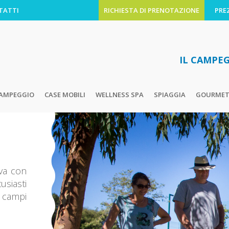
TATTI
RICHIESTA DI PRENOTAZIONE
PREZ
IL CAMPEG
AMPEGGIO
CASE MOBILI
WELLNESS SPA
SPIAGGIA
GOURME
iva con
usiasti
campi