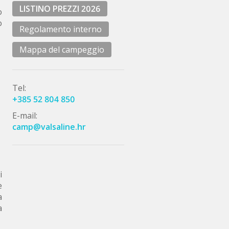
LISTINO PREZZI 2026
o
o
Regolamento interno
Mappa del campeggio
Tel:
+385 52 804 850
E-mail:
camp@valsaline.hr
i
e
a
a