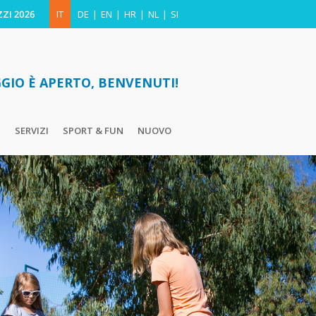
ZI 2026
IT
DE
EN
HR
NL
SI
GIO È APERTO, BENVENUTI!
T
SERVIZI
SPORT & FUN
NUOVO