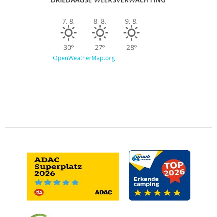
7. 8.
8. 8.
9. 8.
30º
27º
28º
OpenWeatherMap.org