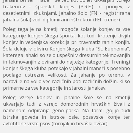
Jahalni center "Haber" se več kot 30 let ukvarja z vzrejo
trakencev - španskih konjev (P.R.E.) in ponijev, z
desetletnimi izkušnjami. Jahalno šolo (FN - registrirana
jahalna šola) vodi diplomirani inštruktor (FEI- trener).
Poleg tega je na kmetiji mogoče šolanje konjev za vse
kategorije konjeniškega športa, kot tudi krotenje divjih
konjev in vedenjska korekcija pri travmatiziranih konjih.
Šola deluje v okviru Konjeniškega kluba "St. Euphemia",
katerega jahalci so zelo uspešni v dresurnih tekmovanjih
in tekmovanjih z ovirami do najtežje kategorije. Treningi
konjeniškega kluba potekajo v jahalni maneži s posebno
podlago ustrezne velikosti. Za jahanje po terenu, v
naravi je na voljo več različnih poti različnih dolžin, ki so
primerne za vse kategorije in starosti jahalcev.
Poleg vzreje konjev in jahalne šole se na kmetiji
ukvarjajo tudi z vzrejo domorodnih hrvaških živali z
namenom odpiranja geno-parka. Na farmi gojijo tudi
istrska goveda in istrske osle, posavske konje ter
avtohtone vrste psov (tornjak in hrvaški ovčar)