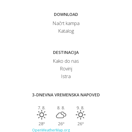
DOWNLOAD
Načrt kampa
Katalog
DESTINACIJA
Kako do nas
Rovinj
Istra
3-DNEVNA VREMENSKA NAPOVED
7. 8.
8. 8.
9. 8.
28º
26º
26º
OpenWeatherMap.org