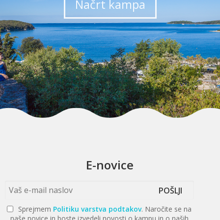
Načrt kampa
E-novice
POŠLJI
Sprejmem
Politiku varstva podtakov
. Naročite se na
naše novice in boste izvedeli novosti o kampu in o naših