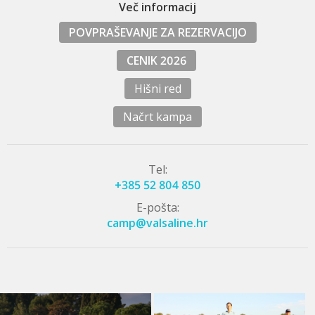
Več informacij
POVPRAŠEVANJE ZA REZERVACIJO
CENIK 2026
Hišni red
Načrt kampa
Tel:
+385 52 804 850
E-pošta:
camp@valsaline.hr